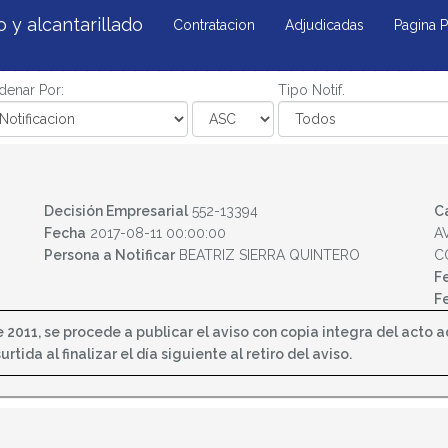
y alcantarillado
Contratacion
Adjudicadas
Pagina P
denar Por:
Tipo Notif.
Decisión Empresarial
552-13394
C
Fecha
2017-08-11 00:00:00
A
Persona a Notificar
BEATRIZ SIERRA QUINTERO
C
F
F
2011, se procede a publicar el aviso con copia integra del acto adm
tida al finalizar el día siguiente al retiro del aviso.