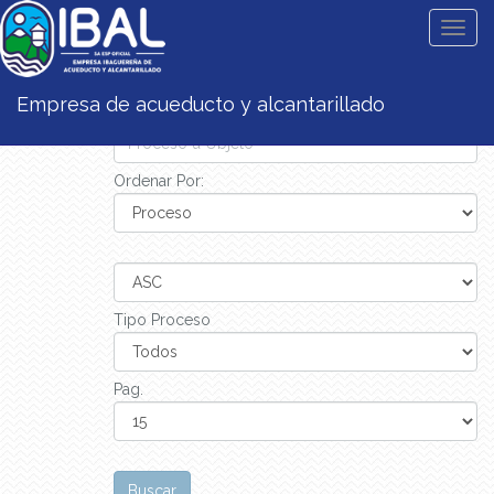
Togg
navig
Estás aquí:
/
Empresa de acueducto y alcantarillado
Busqueda:
Ordenar Por:
Tipo Proceso
Pag.